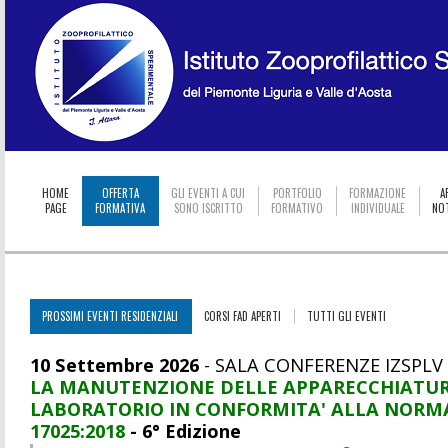
HOME
OFFERTA
GLI EVENTI A CUI
PORTFOLIO
FORMAZIONE
A
PAGE
FORMATIVA
SONO ISCRITTO
FORMATIVO
INDIVIDUALE
NOT
PROSSIMI EVENTI RESIDENZIALI
CORSI FAD APERTI
TUTTI GLI EVENTI
10 Settembre 2026
- SALA CONFERENZE IZSPLV
LA MANUTENZIONE DELLE APPARECCHIATUR
LABORATORIO IN CONFORMITA' ALLA NORMA
17025:2018
- 6° Edizione